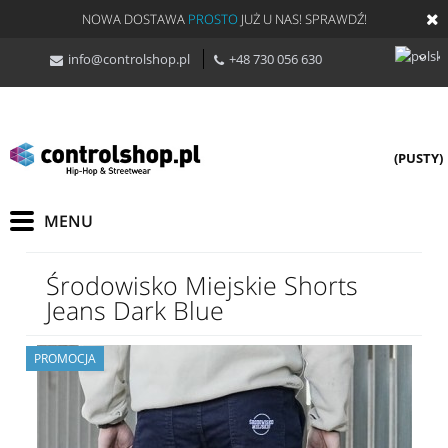
NOWA DOSTAWA
PROSTO
JUŻ U NAS! SPRAWDŹ!
info@controlshop.pl
+48 730 056 630
(PUSTY)
Środowisko Miejskie Shorts
Jeans Dark Blue
PROMOCJA