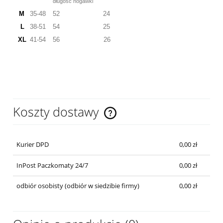
długość nogawki
M
35-48
52
24
L
38-51
54
25
XL
41-54
56
26
Koszty dostawy
Cena nie zawiera ewentualnych kosztów płatności
Kurier DPD
0,00 zł
InPost Paczkomaty 24/7
0,00 zł
odbiór osobisty
(odbiór w siedzibie firmy)
0,00 zł