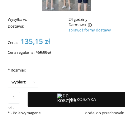
Wysyłka w:
24 godziny
Darmowa
Dostawa:
sprawdź formy dostawy
Cena nie zawiera ewentualnych kosztów płatności
135,15 zł
Cena:
Cena regularna:
159,00 zł
*
Rozmiar:
DO KOSZYKA
szt.
*
- Pole wymagane
dodaj do przechowalni