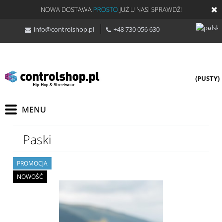
NOWA DOSTAWA
PROSTO
JUŻ U NAS! SPRAWDŹ!
info@controlshop.pl
+48 730 056 630
(PUSTY)
Paski
PROMOCJA
NOWOŚĆ