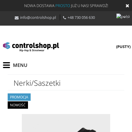
NOWA DOSTAWA
PROSTO
JUŻ U NAS! SPRAWDŹ!
info@controlshop.pl
+48 730 056 630
(PUSTY)
Nerki/Saszetki
PROMOCJA
NOWOŚĆ