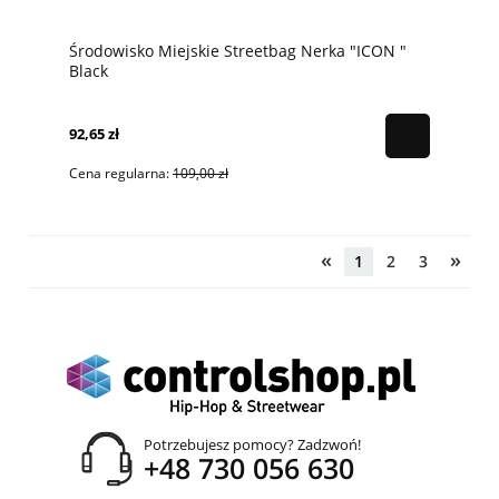
Środowisko Miejskie Streetbag Nerka "ICON "
Black
92,65 zł
Cena regularna:
109,00 zł
«
»
1
2
3
Potrzebujesz pomocy? Zadzwoń!
+48 730 056 630