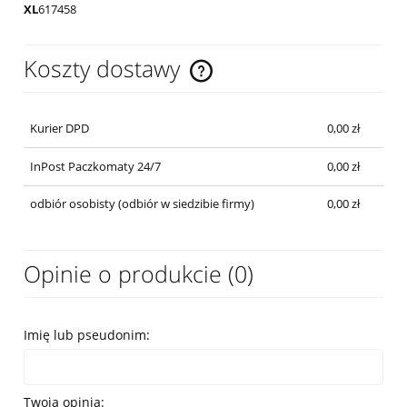
XL
61
74
58
Koszty dostawy
Cena nie zawiera ewentualnych kosztów płatności
Kurier DPD
0,00 zł
InPost Paczkomaty 24/7
0,00 zł
odbiór osobisty
(odbiór w siedzibie firmy)
0,00 zł
Opinie o produkcie (0)
Imię lub pseudonim:
Twoja opinia: