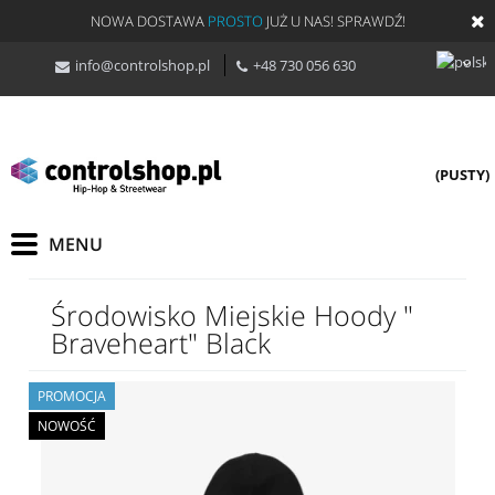
NOWA DOSTAWA
PROSTO
JUŻ U NAS! SPRAWDŹ!
info@controlshop.pl
+48 730 056 630
(PUSTY)
Środowisko Miejskie Hoody "
Braveheart" Black
PROMOCJA
NOWOŚĆ