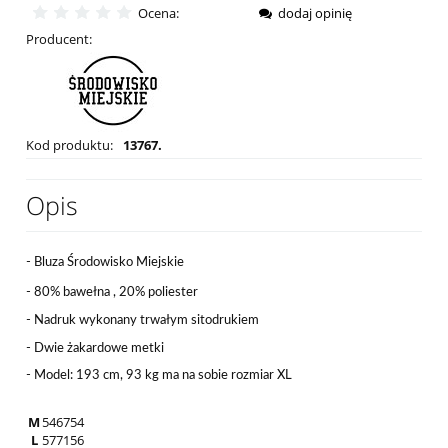
Ocena:
dodaj opinię
Producent:
Kod produktu:
13767.
Opis
- Bluza Środowisko Miejskie
- 80% bawełna , 20% poliester
- Nadruk wykonany trwałym sitodrukiem
- Dwie żakardowe metki
- Model: 193 cm, 93 kg ma na sobie rozmiar XL
M
54
67
54
L
57
71
56